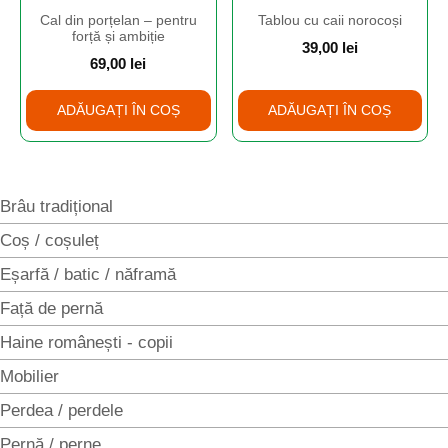
Cal din porțelan – pentru
Tablou cu caii norocoși
forță și ambiție
39,00
lei
69,00
lei
ADĂUGAȚI ÎN COȘ
ADĂUGAȚI ÎN COȘ
Brâu tradițional
Coș / coșuleț
Eșarfă / batic / năframă
Față de pernă
Haine românești - copii
Mobilier
Perdea / perdele
Pernă / perne