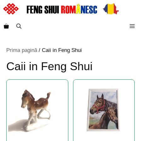
Sari
la
conținut
M
Prima pagină
/ Caii in Feng Shui
Caii in Feng Shui