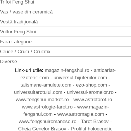
Trifoi Feng Shui
Vas / vase din ceramică
Vestă tradițională
Vultur Feng Shui
Fără categorie
Cruce / Cruci / Crucifix
Diverse
Link-uri utile:
magazin-fengshui.ro
-
anticariat-
ezoteric.com
-
universul-bijuteriilor.com
-
talismane-amulete.com
-
ezo-shop.com
-
universultarotului.com
-
universul-aromelor.ro
-
www.fengshui-market.ro
-
www.astrotarot.ro
-
www.astrologie-tarot.ro
-
www.magazin-
fengshui.com
-
www.astromagie.com
-
www.fengshuiromanesc.ro
-
Tarot Brasov
-
Cheia Genelor Brasov
-
Profilul hologenetic