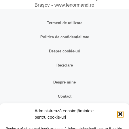
Brașov
-
www.lenormand.ro
Termeni de utilizare
Politica de confidențialitate
Despre cookie-uri
Reciclare
Despre mine
Contact
Reclamații și retur
Administrează consimțămintele
pentru cookie-uri
Identificare firma
Pentru a oferi cea mai bună experiență, folosim tehnologii, cum ar fi cookie-