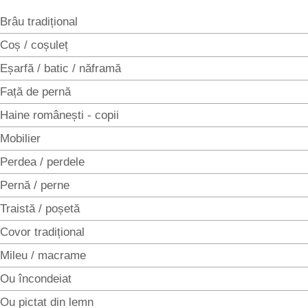
Brâu tradițional
Coș / coșuleț
Eșarfă / batic / năframă
Față de pernă
Haine românești - copii
Mobilier
Perdea / perdele
Pernă / perne
Traistă / poșetă
Covor tradițional
Mileu / macrame
Ou încondeiat
Ou pictat din lemn