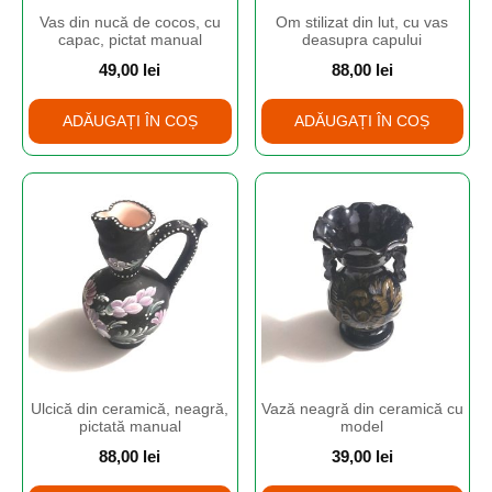
Vas din nucă de cocos, cu
Om stilizat din lut, cu vas
capac, pictat manual
deasupra capului
49,00
lei
88,00
lei
ADĂUGAȚI ÎN COȘ
ADĂUGAȚI ÎN COȘ
Ulcică din ceramică, neagră,
Vază neagră din ceramică cu
pictată manual
model
88,00
lei
39,00
lei