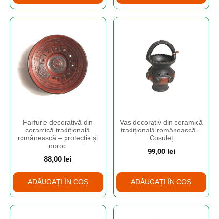
Farfurie decorativă din
Vas decorativ din ceramică
ceramică tradițională
tradițională românească –
românească – protecție și
Coșuleț
noroc
99,00
lei
88,00
lei
ADĂUGAȚI ÎN COȘ
ADĂUGAȚI ÎN COȘ