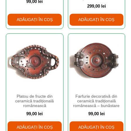
99,00
lei
299,00
lei
ADĂUGAȚI ÎN COȘ
ADĂUGAȚI ÎN COȘ
Platou de fructe din
Farfurie decorativă din
ceramică tradițională
ceramică tradițională
românească
românească – bunăstare
99,00
lei
99,00
lei
ADĂUGAȚI ÎN COȘ
ADĂUGAȚI ÎN COȘ