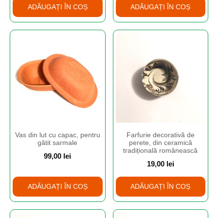
ADĂUGAȚI ÎN COȘ
ADĂUGAȚI ÎN COȘ
Vas din lut cu capac, pentru
Farfurie decorativă de
gătit sarmale
perete, din ceramică
tradițională românească
99,00
lei
19,00
lei
ADĂUGAȚI ÎN COȘ
ADĂUGAȚI ÎN COȘ