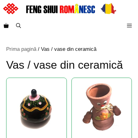
Sari
la
conținut
M
Prima pagină
/ Vas / vase din ceramică
Vas / vase din ceramică