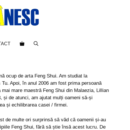
TACT
mă ocup de arta Feng Shui. Am studiat la
 Tu. Apoi, în anul 2006 am fost prima persoană
 mai mare maestră Feng Shui din Malaezia, Lillian
, și de atunci, am ajutat mulți oameni să-și
 și echilibrarea casei / firmei.
st de multe ori surprinsă să văd că oamenii și-au
piile Feng Shui, fără să știe însă acest lucru. De