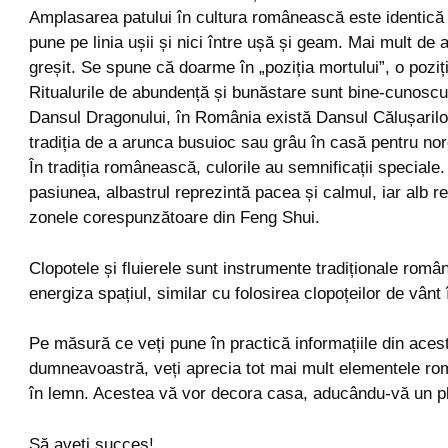
Amplasarea patului în cultura românească este identică 
pune pe linia ușii și nici între ușă și geam. Mai mult de 
greșit. Se spune că doarme în „poziția mortului”, o poziț
Ritualurile de abundență și bunăstare sunt bine-cunoscu
Dansul Dragonului, în România există Dansul Călușarilor 
tradiția de a arunca busuioc sau grâu în casă pentru nor
În tradiția românească, culorile au semnificații special
pasiunea, albastrul reprezintă pacea și calmul, iar alb rep
zonele corespunzătoare din Feng Shui.
Clopotele și fluierele sunt instrumente tradiționale române
energiza spațiul, similar cu folosirea clopoțeilor de vânt
Pe măsură ce veți pune în practică informațiile din acest
dumneavoastră, veți aprecia tot mai mult elementele rom
în lemn. Acestea vă vor decora casa, aducându-vă un plu
Să aveți succes!