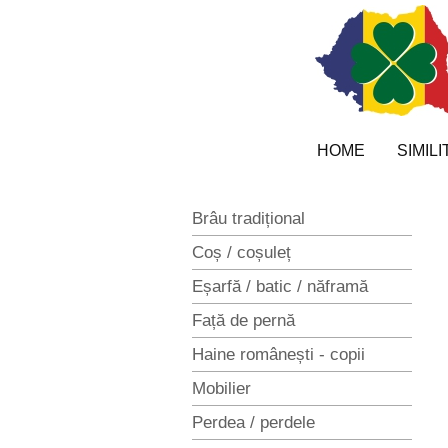
Sari
la
conținut
HOME
SIMIL
Brâu tradițional
Coș / coșuleț
Eșarfă / batic / năframă
Față de pernă
Haine românești - copii
Mobilier
Perdea / perdele