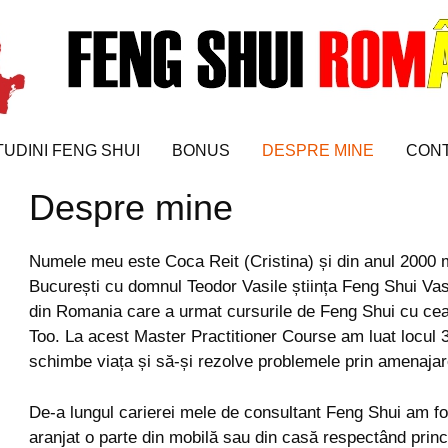
ITUDINI FENG SHUI
BONUS
DESPRE MINE
CON
Despre mine
Numele meu este Coca Reit (Cristina) și din anul 2000 
București cu domnul Teodor Vasile știința Feng Shui Vas
din Romania care a urmat cursurile de Feng Shui cu cea
Too. La acest Master Practitioner Course am luat locul 3
schimbe viața și să-și rezolve problemele prin amenajarea
De-a lungul carierei mele de consultant Feng Shui am fo
aranjat o parte din mobilă sau din casă respectând princi