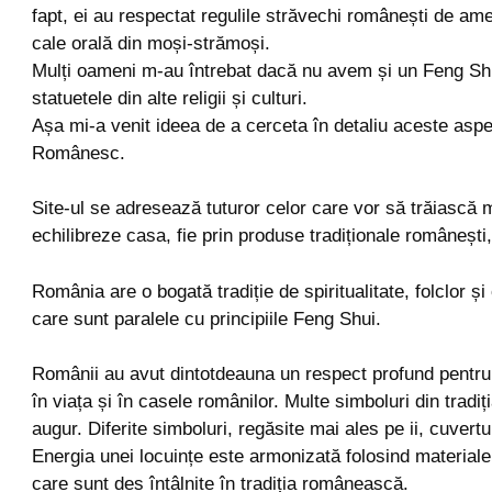
fapt, ei au respectat regulile străvechi românești de ame
cale orală din moși-strămoși.
Mulți oameni m-au întrebat dacă nu avem și un Feng Sh
statuetele din alte religii și culturi.
Așa mi-a venit ideea de a cerceta în detaliu aceste aspe
Românesc.
Site-ul se adresează tuturor celor care vor să trăiască ma
echilibreze casa, fie prin produse tradiționale românești,
România are o bogată tradiție de spiritualitate, folclor și 
care sunt paralele cu principiile Feng Shui.
Românii au avut dintotdeauna un respect profund pentru
în viața și în casele românilor. Multe simboluri din tra
augur. Diferite simboluri, regăsite mai ales pe ii, cuver
Energia unei locuințe este armonizată folosind materiale
care sunt des întâlnite în tradiția românească.