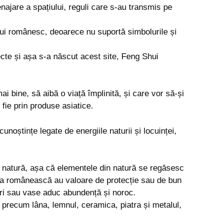
najare a spațiului, reguli care s-au transmis pe
ui românesc, deoarece nu suportă simbolurile și
cte și așa s-a născut acest site, Feng Shui
i bine, să aibă o viață împlinită, și care vor să-și
 fie prin produse asiatice.
cunoștințe legate de energiile naturii și locuinței,
 natură, așa că elementele din natură se regăsesc
diția românească au valoare de protecție sau de bun
turi sau vase aduc abundență și noroc.
 precum lâna, lemnul, ceramica, piatra și metalul,