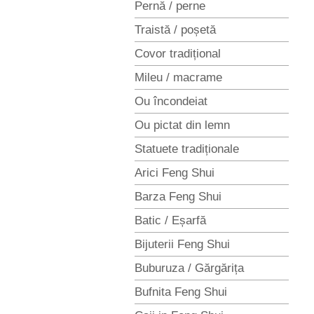
Pernă / perne
Traistă / poșetă
Covor tradițional
Mileu / macrame
Ou încondeiat
Ou pictat din lemn
Statuete tradiționale
Arici Feng Shui
Barza Feng Shui
Batic / Eșarfă
Bijuterii Feng Shui
Buburuza / Gărgărița
Bufnita Feng Shui