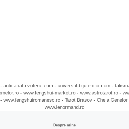
-
anticariat-ezoteric.com
-
universul-bijuteriilor.com
-
talis
omelor.ro
-
www.fengshui-market.ro
-
www.astrotarot.ro
-
ww
-
www.fengshuiromanesc.ro
-
Tarot Brasov
-
Cheia Genelor
www.lenormand.ro
Despre mine