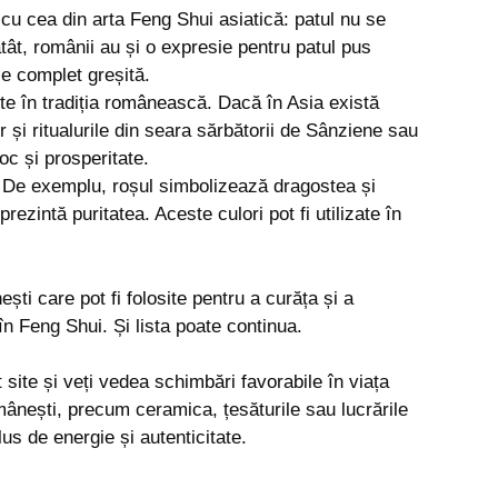
cu cea din arta Feng Shui asiatică: patul nu se
atât, românii au și o expresie pentru patul pus
ie complet greșită.
te în tradiția românească. Dacă în Asia există
și ritualurile din seara sărbătorii de Sânziene sau
oc și prosperitate.
e. De exemplu, roșul simbolizează dragostea și
rezintă puritatea. Aceste culori pot fi utilizate în
ști care pot fi folosite pentru a curăța și a
 în Feng Shui. Și lista poate continua.
 site și veți vedea schimbări favorabile în viața
ânești, precum ceramica, țesăturile sau lucrările
s de energie și autenticitate.