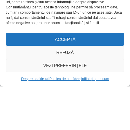
Politica de confidențialitate
uri, pentru a stoca și/sau accesa informațiile despre dispozitive.
Consimțământul pentru aceste tehnologii ne permite să procesăm date,
cum ar fi comportamentul de navigare sau ID-uri unice pe acest site. Dacă
Despre cookie-uri
nu îți dai consimțământul sau îți retragi consimțământul dat poate avea
afecte negative asupra unor anumite funcționalități și funcții.
Reciclare
ACCEPTĂ
Despre mine
REFUZĂ
Contact
VEZI PREFERINȚELE
Item added to cart.
CHECKOUT
Reclamații și retur
0 items -
0,00
lei
Despre cookie-uri
Politica de confidențialitate
Impressum
Identificare firma
Retragere din contract
A.N.P.C.