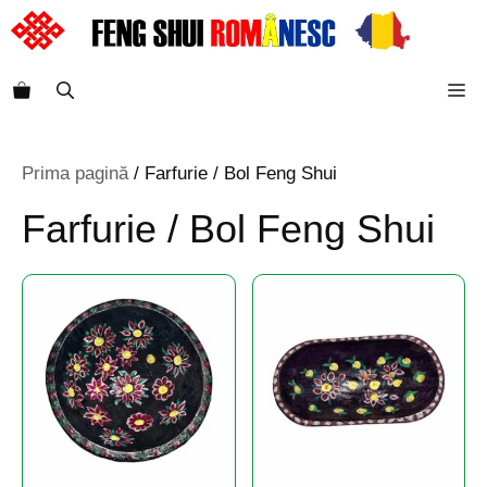
Sari
la
conținut
M
Prima pagină
/ Farfurie / Bol Feng Shui
Farfurie / Bol Feng Shui