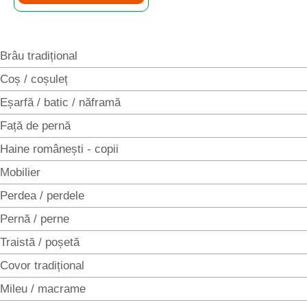
Brâu tradițional
Coș / coșuleț
Eșarfă / batic / năframă
Față de pernă
Haine românești - copii
Mobilier
Perdea / perdele
Pernă / perne
Traistă / poșetă
Covor tradițional
Mileu / macrame