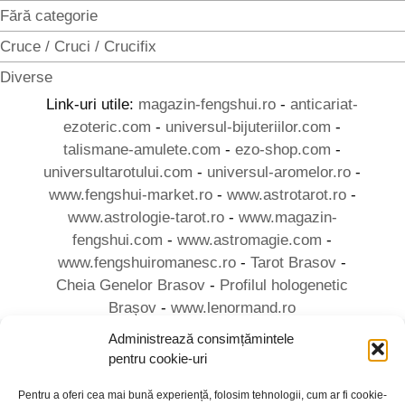
Fără categorie
Cruce / Cruci / Crucifix
Diverse
Link-uri utile:
magazin-fengshui.ro
-
anticariat-
ezoteric.com
-
universul-bijuteriilor.com
-
talismane-amulete.com
-
ezo-shop.com
-
universultarotului.com
-
universul-aromelor.ro
-
www.fengshui-market.ro
-
www.astrotarot.ro
-
www.astrologie-tarot.ro
-
www.magazin-
fengshui.com
-
www.astromagie.com
-
www.fengshuiromanesc.ro
-
Tarot Brasov
-
Cheia Genelor Brasov
-
Profilul hologenetic
Brașov
-
www.lenormand.ro
Administrează consimțămintele
pentru cookie-uri
Termeni de utilizare
Pentru a oferi cea mai bună experiență, folosim tehnologii, cum ar fi cookie-