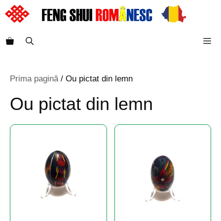
Sari
la
conținut
M
Prima pagină
/ Ou pictat din lemn
Ou pictat din lemn