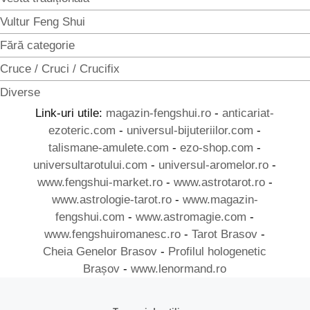
Vultur Feng Shui
Fără categorie
Cruce / Cruci / Crucifix
Diverse
Link-uri utile:
magazin-fengshui.ro
-
anticariat-
ezoteric.com
-
universul-bijuteriilor.com
-
talismane-amulete.com
-
ezo-shop.com
-
universultarotului.com
-
universul-aromelor.ro
-
www.fengshui-market.ro
-
www.astrotarot.ro
-
www.astrologie-tarot.ro
-
www.magazin-
fengshui.com
-
www.astromagie.com
-
www.fengshuiromanesc.ro
-
Tarot Brasov
-
Cheia Genelor Brasov
-
Profilul hologenetic
Brașov
-
www.lenormand.ro