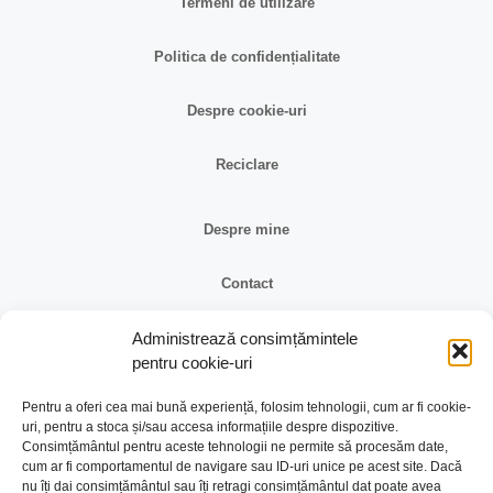
Termeni de utilizare
Politica de confidențialitate
Despre cookie-uri
Reciclare
Despre mine
Contact
Reclamații și retur
Administrează consimțămintele
pentru cookie-uri
Identificare firma
Pentru a oferi cea mai bună experiență, folosim tehnologii, cum ar fi cookie-
uri, pentru a stoca și/sau accesa informațiile despre dispozitive.
Consimțământul pentru aceste tehnologii ne permite să procesăm date,
Retragere din contract
cum ar fi comportamentul de navigare sau ID-uri unice pe acest site. Dacă
nu îți dai consimțământul sau îți retragi consimțământul dat poate avea