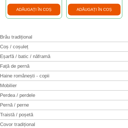
ADĂUGAȚI ÎN COȘ
ADĂUGAȚI ÎN COȘ
Brâu tradițional
Coș / coșuleț
Eșarfă / batic / năframă
Față de pernă
Haine românești - copii
Mobilier
Perdea / perdele
Pernă / perne
Traistă / poșetă
Covor tradițional