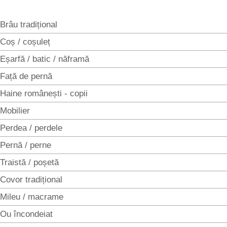
Brâu tradițional
Coș / coșuleț
Eșarfă / batic / năframă
Față de pernă
Haine românești - copii
Mobilier
Perdea / perdele
Pernă / perne
Traistă / poșetă
Covor tradițional
Mileu / macrame
Ou încondeiat