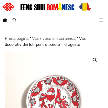
Sari
la
conținut
M
Prima pagină
/
Vas / vase din ceramică
/ Vas
decorativ din lut, pentru perete – dragoste