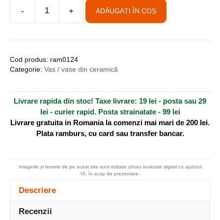
A
-
+
ADĂUGAȚI ÎN COȘ
Cantitate
l
Vas
t
decorativ
e
din
r
Cod produs:
ram0124
lut,
n
Categorie:
Vas / vase din ceramică
pentru
a
perete
t
Livrare rapida din stoc! Taxe livrare: 19 lei - posta sau 29
-
i
lei - curier rapid. Posta strainatate - 99 lei
dragoste
v
Livrare gratuita in Romania la comenzi mai mari de 200 lei.
e
Plata ramburs, cu card sau transfer bancar.
:
Imaginile și textele de pe acest site sunt editate și/sau realizate digital cu ajutorul
IA, în scop de prezentare.
Descriere
Recenzii