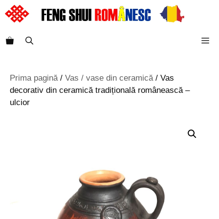
Sari
la
conținut
M
Prima pagină
/
Vas / vase din ceramică
/ Vas
decorativ din ceramică tradițională românească –
ulcior