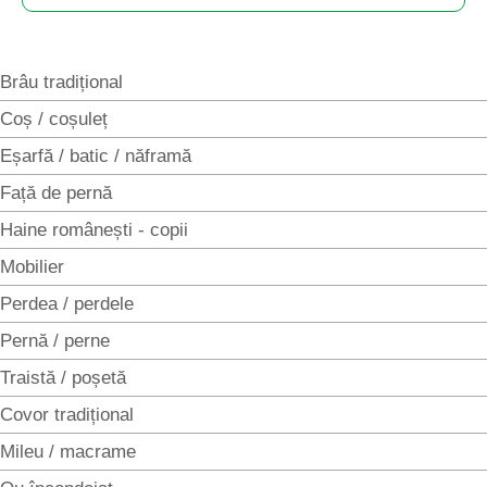
Brâu tradițional
Coș / coșuleț
Eșarfă / batic / năframă
Față de pernă
Haine românești - copii
Mobilier
Perdea / perdele
Pernă / perne
Traistă / poșetă
Covor tradițional
Mileu / macrame