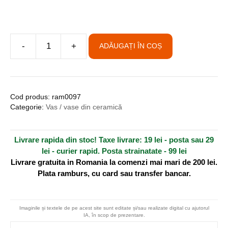
A
-
+
ADĂUGAȚI ÎN COȘ
Cantitate
l
Vas
t
decorativ
e
din
r
Cod produs:
ram0097
ceramică
n
Categorie:
Vas / vase din ceramică
tradițională
a
românească
t
Livrare rapida din stoc! Taxe livrare: 19 lei - posta sau 29
-
i
lei - curier rapid. Posta strainatate - 99 lei
ulcior
v
Livrare gratuita in Romania la comenzi mai mari de 200 lei.
e
Plata ramburs, cu card sau transfer bancar.
:
Imaginile și textele de pe acest site sunt editate și/sau realizate digital cu ajutorul
IA, în scop de prezentare.