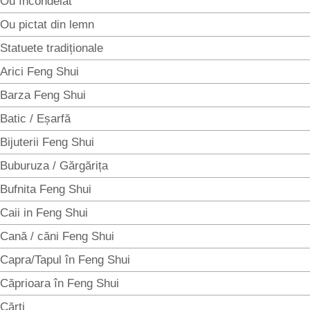
Ou încondeiat
Ou pictat din lemn
Statuete tradiționale
Arici Feng Shui
Barza Feng Shui
Batic / Eșarfă
Bijuterii Feng Shui
Buburuza / Gărgărița
Bufnita Feng Shui
Caii in Feng Shui
Cană / căni Feng Shui
Capra/Tapul în Feng Shui
Căprioara în Feng Shui
Cărți