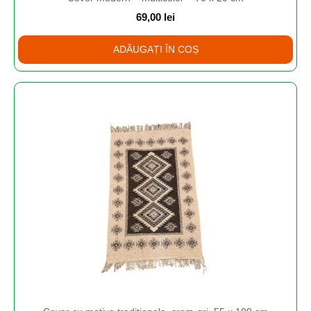
69,00
lei
ADĂUGAȚI ÎN COȘ