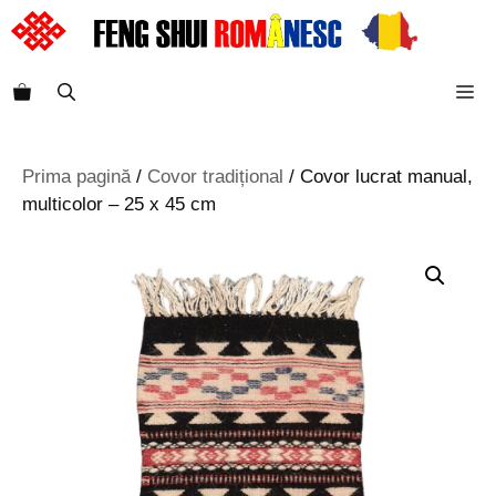
Sari
la
conținut
M
Prima pagină
/
Covor tradițional
/ Covor lucrat manual,
multicolor – 25 x 45 cm