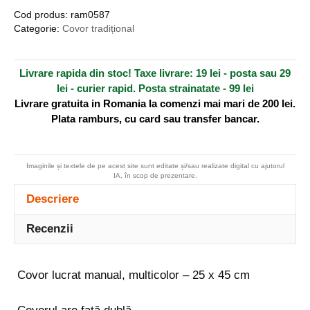
manual,
r
Cod produs:
ram0587
multicolor
n
Categorie:
Covor tradițional
-
a
25
t
Livrare rapida din stoc! Taxe livrare: 19 lei - posta sau 29
x
i
lei - curier rapid. Posta strainatate - 99 lei
45
v
Livrare gratuita in Romania la comenzi mai mari de 200 lei.
cm
e
Plata ramburs, cu card sau transfer bancar.
:
Imaginile și textele de pe acest site sunt editate și/sau realizate digital cu ajutorul
IA, în scop de prezentare.
Descriere
Recenzii
Covor lucrat manual, multicolor – 25 x 45 cm