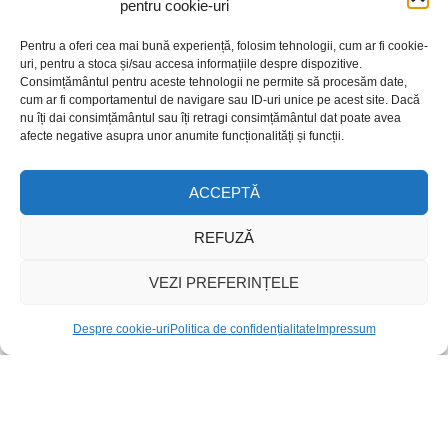
Vas / vase din ceramică
pentru cookie-uri
Vestă tradițională
Pentru a oferi cea mai bună experiență, folosim tehnologii, cum ar fi cookie-
uri, pentru a stoca și/sau accesa informațiile despre dispozitive.
Vultur Feng Shui
Consimțământul pentru aceste tehnologii ne permite să procesăm date,
cum ar fi comportamentul de navigare sau ID-uri unice pe acest site. Dacă
Fără categorie
nu îți dai consimțământul sau îți retragi consimțământul dat poate avea
afecte negative asupra unor anumite funcționalități și funcții.
Cruce / Cruci / Crucifix
Diverse
ACCEPTĂ
REFUZĂ
Termeni de utilizare
VEZI PREFERINȚELE
Politica de confidențialitate
Despre cookie-uri
Politica de confidențialitate
Impressum
Despre cookie-uri
Reciclare