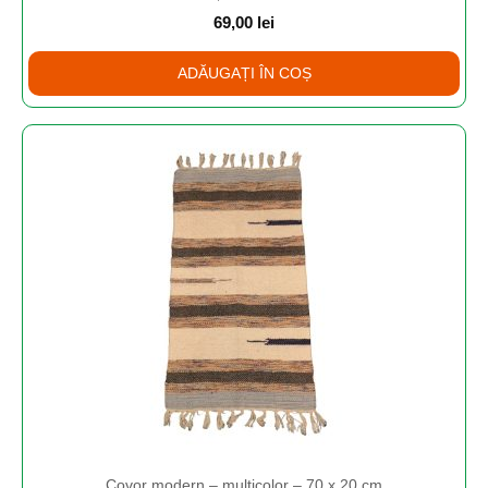
69,00
lei
ADĂUGAȚI ÎN COȘ
Covor modern – multicolor – 70 x 20 cm