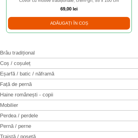
Covor cu motive tradiționale, crem-gri, 55 x 100 cm
69,00
lei
ADĂUGAȚI ÎN COȘ
Brâu tradițional
Coș / coșuleț
Eșarfă / batic / năframă
Față de pernă
Haine românești - copii
Mobilier
Perdea / perdele
Pernă / perne
Traistă / poșetă