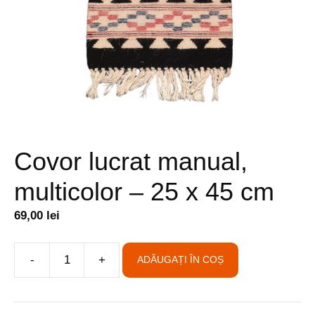
Covor lucrat manual,
multicolor – 25 x 45 cm
69,00
lei
A
-
+
ADĂUGAȚI ÎN COȘ
Cantitate
l
Covor
t
lucrat
e