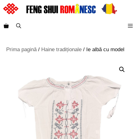
Sari
la
conținut
M
Prima pagină
/
Haine tradiționale
/ Ie albă cu model