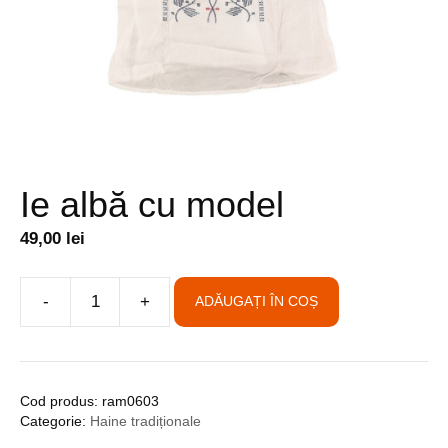
Ie albă cu model
49,00
lei
A
-
+
ADĂUGAȚI ÎN COȘ
Cantitate
l
Ie
t
albă
e
cu
r
Cod produs:
ram0603
model
n
Categorie:
Haine tradiționale
a