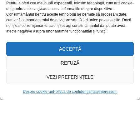
Pentru a oferi cea mai bună experiență, folosim tehnologii, cum ar fi cookie-
Mandale
uri, pentru a stoca și/sau accesa informațiile despre dispozitive.
Consimțământul pentru aceste tehnologii ne permite să procesăm date,
Măr Feng Shui
cum ar fi comportamentul de navigare sau ID-uri unice pe acest site. Dacă
nu îți dai consimțământul sau îți retragi consimțământul dat poate avea
Melc / Melcul în Feng Shui
afecte negative asupra unor anumite funcționalități și funcții.
Pești Feng Shui
ACCEPTĂ
Pomul Vieții / Copacul Vieții
Portofel / Geantă
REFUZĂ
Porumbei
VEZI PREFERINȚELE
Potcoava norocoasă
Rândunică Feng Shui
Despre cookie-uri
Politica de confidențialitate
Impressum
Ștergar românesc
Tablou pentru bunastare si noroc
Tablou pentru dragoste
Tablou pentru protecție