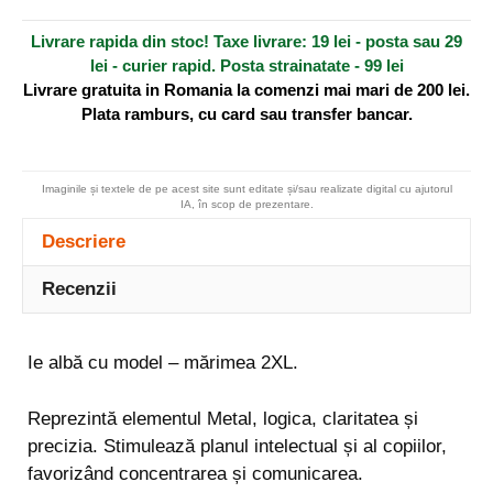
t
Livrare rapida din stoc! Taxe livrare: 19 lei - posta sau 29
i
lei - curier rapid. Posta strainatate - 99 lei
v
Livrare gratuita in Romania la comenzi mai mari de 200 lei.
e
Plata ramburs, cu card sau transfer bancar.
:
Imaginile și textele de pe acest site sunt editate și/sau realizate digital cu ajutorul
IA, în scop de prezentare.
Descriere
Recenzii
Ie albă cu model – mărimea 2XL.
Reprezintă elementul Metal, logica, claritatea și
precizia. Stimulează planul intelectual și al copiilor,
favorizând concentrarea și comunicarea.