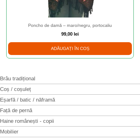
Poncho de damă – maro/negru, portocaliu
99,00
lei
ADĂUGAȚI ÎN COȘ
Brâu tradițional
Coș / coșuleț
Eșarfă / batic / năframă
Față de pernă
Haine românești - copii
Mobilier