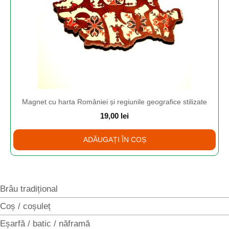
Magnet cu harta României și regiunile geografice stilizate
19,00
lei
ADĂUGAȚI ÎN COȘ
Brâu tradițional
Coș / coșuleț
Eșarfă / batic / năframă