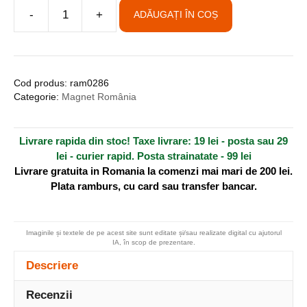
A
-
+
ADĂUGAȚI ÎN COȘ
Cantitate
l
Magnet
t
de
e
frigider,
r
Cod produs:
ram0286
oval,
n
Categorie:
Magnet România
cu
a
Vlad
t
Livrare rapida din stoc! Taxe livrare: 19 lei - posta sau 29
Țepeș
i
lei - curier rapid. Posta strainatate - 99 lei
v
Livrare gratuita in Romania la comenzi mai mari de 200 lei.
e
Plata ramburs, cu card sau transfer bancar.
:
Imaginile și textele de pe acest site sunt editate și/sau realizate digital cu ajutorul
IA, în scop de prezentare.
Descriere
Recenzii