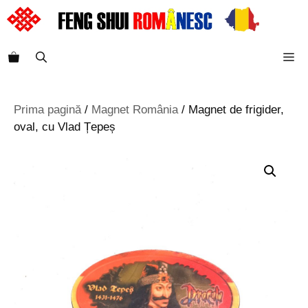
Sari
la
conținut
M
Prima pagină
/
Magnet România
/ Magnet de frigider,
oval, cu Vlad Țepeș