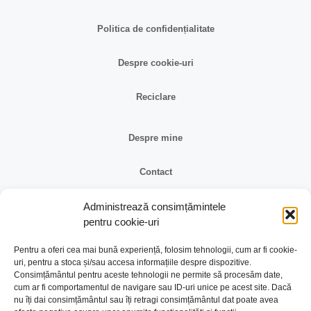
Politica de confidențialitate
Despre cookie-uri
Reciclare
Despre mine
Contact
Administrează consimțămintele
Reclamații și retur
pentru cookie-uri
Identificare firma
Pentru a oferi cea mai bună experiență, folosim tehnologii, cum ar fi cookie-
uri, pentru a stoca și/sau accesa informațiile despre dispozitive.
Consimțământul pentru aceste tehnologii ne permite să procesăm date,
Retragere din contract
cum ar fi comportamentul de navigare sau ID-uri unice pe acest site. Dacă
nu îți dai consimțământul sau îți retragi consimțământul dat poate avea