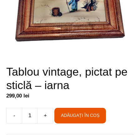
Tablou vintage, pictat pe
sticlă – iarna
299,00
lei
A
-
+
ADĂUGAȚI ÎN COȘ
Cantitate
l
Tablou
t
vintage,
e