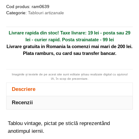
pictat
r
Cod produs:
ram0639
pe
n
Categorie:
Tablouri artizanale
sticlă
a
-
t
Livrare rapida din stoc! Taxe livrare: 19 lei - posta sau 29
iarna
i
lei - curier rapid. Posta strainatate - 99 lei
v
Livrare gratuita in Romania la comenzi mai mari de 200 lei.
e
Plata ramburs, cu card sau transfer bancar.
:
Imaginile și textele de pe acest site sunt editate și/sau realizate digital cu ajutorul
IA, în scop de prezentare.
Descriere
Recenzii
Tablou vintage, pictat pe sticlă reprezentând
anotimpul iernii.