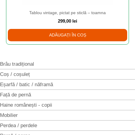
Tablou vintage, pictat pe sticlă – toamna
299,00
lei
ADĂUGAȚI ÎN COȘ
Brâu tradițional
Coș / coșuleț
Eșarfă / batic / năframă
Față de pernă
Haine românești - copii
Mobilier
Perdea / perdele