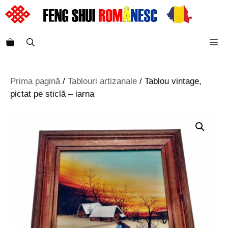
Sari
la
conținut
M
Prima pagină
/
Tablouri artizanale
/ Tablou vintage,
pictat pe sticlă – iarna