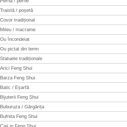
Pernă / perne
Traistă / poșetă
Covor tradițional
Mileu / macrame
Ou încondeiat
Ou pictat din lemn
Statuete tradiționale
Arici Feng Shui
Barza Feng Shui
Batic / Eșarfă
Bijuterii Feng Shui
Buburuza / Gărgărița
Bufnita Feng Shui
Caii in Feng Shui