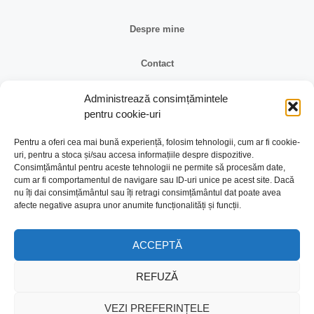
Despre mine
Contact
Reclamații și retur
Administrează consimțămintele
pentru cookie-uri
Identificare firma
Pentru a oferi cea mai bună experiență, folosim tehnologii, cum ar fi cookie-
uri, pentru a stoca și/sau accesa informațiile despre dispozitive.
Consimțământul pentru aceste tehnologii ne permite să procesăm date,
Retragere din contract
cum ar fi comportamentul de navigare sau ID-uri unice pe acest site. Dacă
nu îți dai consimțământul sau îți retragi consimțământul dat poate avea
afecte negative asupra unor anumite funcționalități și funcții.
A.N.P.C.
ACCEPTĂ
REFUZĂ
VEZI PREFERINȚELE