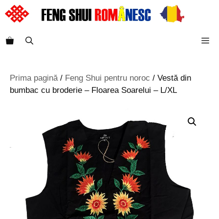
Sari
la
conținut
M
Prima pagină
/
Feng Shui pentru noroc
/ Vestă din
bumbac cu broderie – Floarea Soarelui – L/XL