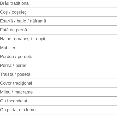
Brâu tradițional
Coș / coșuleț
Eșarfă / batic / năframă
Față de pernă
Haine românești - copii
Mobilier
Perdea / perdele
Pernă / perne
Traistă / poșetă
Covor tradițional
Mileu / macrame
Ou încondeiat
Ou pictat din lemn