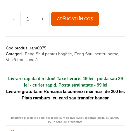
A
-
+
ADĂUGAȚI ÎN COȘ
Cantitate
l
Vestă
t
din
e
bumbac
r
Cod produs:
ram0075
cu
n
Categorii:
Feng Shui pentru bogăție
,
Feng Shui pentru noroc
,
broderie
a
Vestă tradițională
-
t
Floarea
i
Livrare rapida din stoc! Taxe livrare: 19 lei - posta sau 29
Soarelui
v
lei - curier rapid. Posta strainatate - 99 lei
-
e
Livrare gratuita in Romania la comenzi mai mari de 200 lei.
L/XL
:
Plata ramburs, cu card sau transfer bancar.
Imaginile și textele de pe acest site sunt editate și/sau realizate digital cu ajutorul
IA, în scop de prezentare.