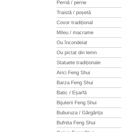
Pernă / perne
Traistă / poșetă
Covor tradițional
Mileu / macrame
Ou încondeiat
Ou pictat din lemn
Statuete tradiționale
Arici Feng Shui
Barza Feng Shui
Batic / Eșarfă
Bijuterii Feng Shui
Buburuza / Gărgărița
Bufnita Feng Shui