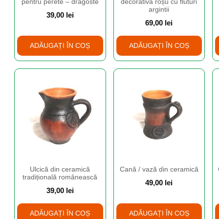
pentru perete – dragoste
decorativă roșu cu fluturi
argintii
39,00
lei
69,00
lei
ADĂUGAȚI ÎN COȘ
ADĂUGAȚI ÎN COȘ
Ulcică din ceramică
Cană / vază din ceramică
tradițională românească
49,00
lei
39,00
lei
ADĂUGAȚI ÎN COȘ
ADĂUGAȚI ÎN COȘ