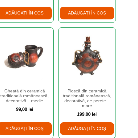
ADĂUGAȚI ÎN COȘ
ADĂUGAȚI ÎN COȘ
Gheată din ceramică
Ploscă din ceramică
tradițională românească,
tradițională românească,
decorativă – medie
decorativă, de perete –
mare
99,00
lei
199,00
lei
ADĂUGAȚI ÎN COȘ
ADĂUGAȚI ÎN COȘ