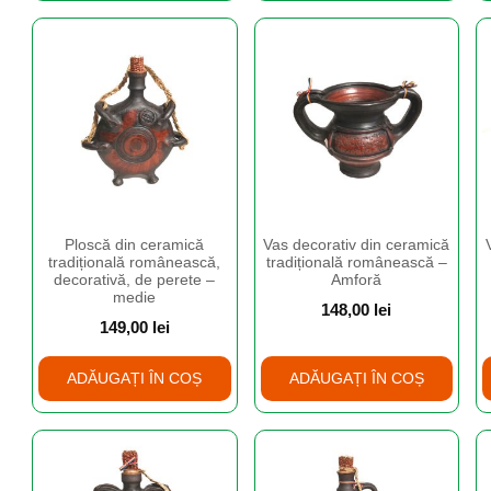
Ploscă din ceramică
Vas decorativ din ceramică
tradițională românească,
tradițională românească –
decorativă, de perete –
Amforă
medie
148,00
lei
149,00
lei
ADĂUGAȚI ÎN COȘ
ADĂUGAȚI ÎN COȘ