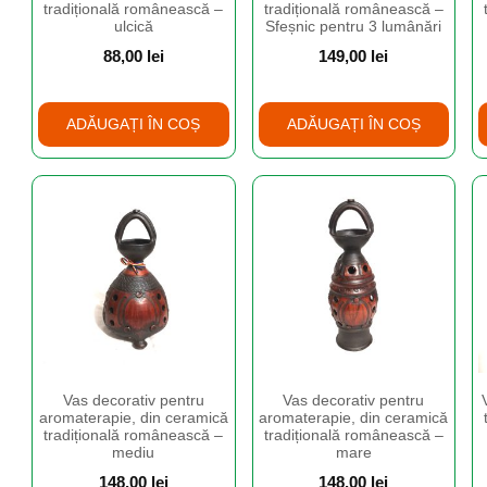
tradițională românească –
tradițională românească –
ulcică
Sfeșnic pentru 3 lumânări
88,00
lei
149,00
lei
ADĂUGAȚI ÎN COȘ
ADĂUGAȚI ÎN COȘ
Vas decorativ pentru
Vas decorativ pentru
aromaterapie, din ceramică
aromaterapie, din ceramică
tradițională românească –
tradițională românească –
mediu
mare
148,00
lei
148,00
lei