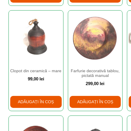
Clopot din ceramică – mare
Farfurie decorativă tablou,
pictată manual
99,00
lei
299,00
lei
ADĂUGAȚI ÎN COȘ
ADĂUGAȚI ÎN COȘ