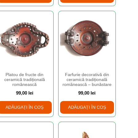
Platou de fructe din
Farfurie decorativă din
ceramică tradițională
ceramică tradițională
românească
românească – bunăstare
99,00
lei
99,00
lei
ADĂUGAȚI ÎN COȘ
ADĂUGAȚI ÎN COȘ