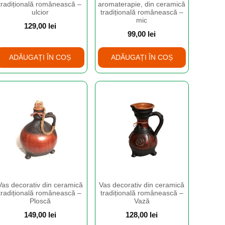
tradițională românească –
aromaterapie, din ceramică
ulcior
tradițională românească –
mic
129,00
lei
99,00
lei
ADĂUGAȚI ÎN COȘ
ADĂUGAȚI ÎN COȘ
Vas decorativ din ceramică
Vas decorativ din ceramică
tradițională românească –
tradițională românească –
Ploscă
Vază
149,00
lei
128,00
lei