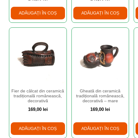
ADĂUGAȚI ÎN COȘ
ADĂUGAȚI ÎN COȘ
Fier de călcat din ceramică
Gheată din ceramică
tradițională românească,
tradițională românească,
decorativă
decorativă – mare
169,00
lei
169,00
lei
ADĂUGAȚI ÎN COȘ
ADĂUGAȚI ÎN COȘ