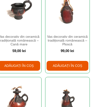
Vas decorativ din ceramică
Vas decorativ din ceramică
tradițională românească –
tradițională românească –
Cană mare
Ploscă
59,00
lei
99,00
lei
ADĂUGAȚI ÎN COȘ
ADĂUGAȚI ÎN COȘ