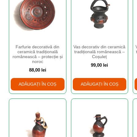
Farfurie decorativă din
Vas decorativ din ceramică
ceramică tradițională
tradițională românească –
românească – protecție și
Coșuleț
noroc
99,00
lei
88,00
lei
ADĂUGAȚI ÎN COȘ
ADĂUGAȚI ÎN COȘ