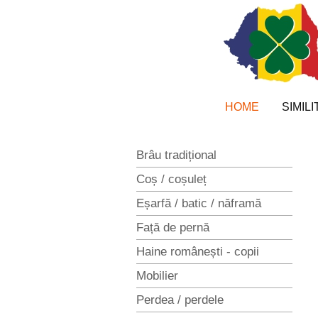
Sari
la
conținut
HOME
SIMIL
Brâu tradițional
Coș / coșuleț
Eșarfă / batic / năframă
Față de pernă
Haine românești - copii
Mobilier
Perdea / perdele